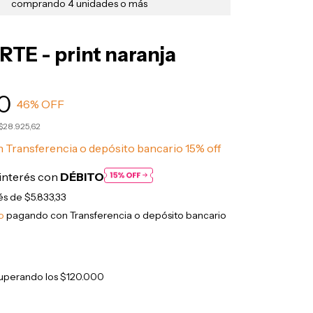
comprando 4 unidades o más
TE - print naranja
0
46
% OFF
$28.925,62
n
Transferencia o depósito bancario 15% off
interés con
DÉBITO
rés de
$5.833,33
o
pagando con Transferencia o depósito bancario
uperando los
$120.000