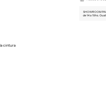
SHOWROOM PALER
de 14 a 19hs. Gu
la cintura