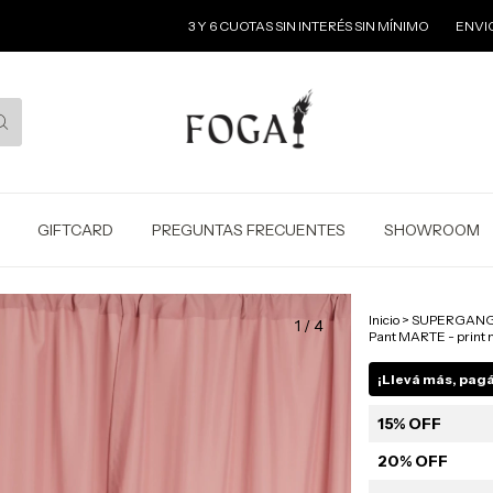
3 Y 6 CUOTAS SIN INTERÉS SIN MÍNIMO
ENVIOS GRATIS
GIFTCARD
PREGUNTAS FRECUENTES
SHOWROOM
Inicio
>
SUPERGANGA
1
/
4
Pant MARTE - print 
¡Llevá más, pag
15% OFF
20% OFF