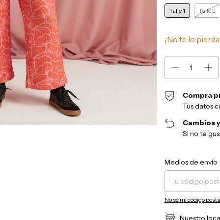
Talle 1
Talle 2
¡No te lo pierda
Compra p
Tus datos c
Cambios y
Si no te gu
Entregas para el CP:
Medios de envío
No sé mi código posta
Nuestro loca