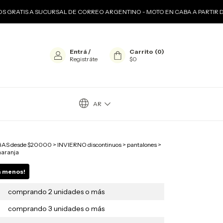
 A SUCURSAL DE CORREO ARGENTINO - MOTO EN CABA A PARTIR DE $1200
Entrá
/
Carrito
(
0
)
Registráte
$0
AR
S desde $20000
>
INVIERNO discontinuos
>
pantalones
>
naranja
á menos!
comprando 2 unidades o más
comprando 3 unidades o más