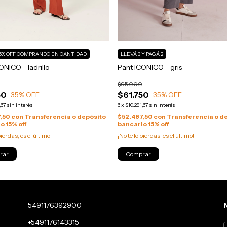
5% OFF
COMPRANDO EN CANTIDAD
LLEVÁ 3 Y PAGÁ 2
ONICO - ladrillo
Pant ICONICO - gris
$95.000
50
$61.750
35
% OFF
35
% OFF
,67
sin interés
6
x
$10.291,67
sin interés
7,50
con
Transferencia o depósito
$52.487,50
con
Transferencia o d
o 15% off
bancario 15% off
pierdas, es el último!
¡No te lo pierdas, es el último!
rar
Comprar
5491176392900
+5491176143315