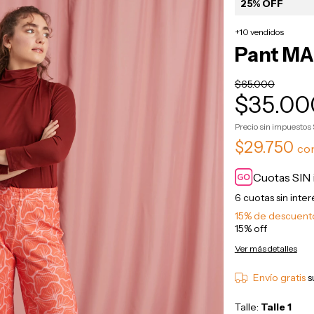
25% OFF
+10 vendidos
Pant MAR
$65.000
$35.00
Precio sin impuestos
$29.750
co
Cuotas SIN 
6
cuotas sin inte
15% de descuent
15% off
Ver más detalles
Envío gratis
s
Talle:
Talle 1