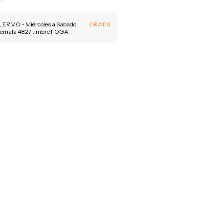
MO - Miércoles a Sabado
GRATIS
atemala 4827 timbre FOGA