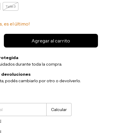
Talle 3
s, es el último!
rotegida
uidados durante toda la compra.
 devoluciones
sta, podés cambiarlo por otro o devolverlo.
Cambiar CP
Calcular
l
l