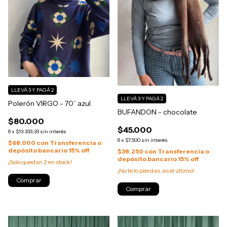
LLEVÁ 3 Y PAGÁ 2
LLEVÁ 3 Y PAGÁ 2
Polerón VIRGO - 70´ azul
BUFANDON - chocolate
$80.000
$45.000
6
x
$13.333,33
sin interés
6
x
$7.500
sin interés
$68.000
con
Transferencia o
depósito bancario 15% off
$38.250
con
Transferencia o
depósito bancario 15% off
¡Solo quedan
2
en stock!
¡No te lo pierdas, es el último!
Comprar