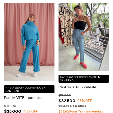
HASTA 25% OFF
COMPRANDO EN
CANTIDAD
Pant SASTRE - celeste
HASTA 25% OFF
COMPRANDO EN
CANTIDAD
$78.000
Pant MARTE - turquesa
$32.500
58
% OFF
$65.000
6
x
$5.416,67
sin interés
$35.000
46
% OFF
$27.625
con
Transferencia o