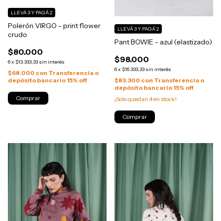
LLEVÁ 3 Y PAGÁ 2
Polerón VIRGO - print flower
LLEVÁ 3 Y PAGÁ 2
crudo
Pant BOWIE - azul (elastizado)
$80.000
$98.000
6
x
$13.333,33
sin interés
6
x
$16.333,33
sin interés
$68.000
con
Transferencia o
depósito bancario 15% off
$83.300
con
Transferencia o
depósito bancario 15% off
Comprar
¡Solo quedan
4
en stock!
Comprar