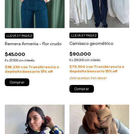
LLEVÁ 3 Y PAGÁ 2
LLEVÁ 3 Y PAGÁ 2
Camisaco geométrico
Remera Armenia - flor crudo
$90.000
$45.000
6
x
$15.000
sin interés
6
x
$7.500
sin interés
$76.500
con
Transferencia o
$38.250
con
Transferencia o
depósito bancario 15% off
depósito bancario 15% off
¡Solo quedan
3
en stock!
Comprar
Comprar