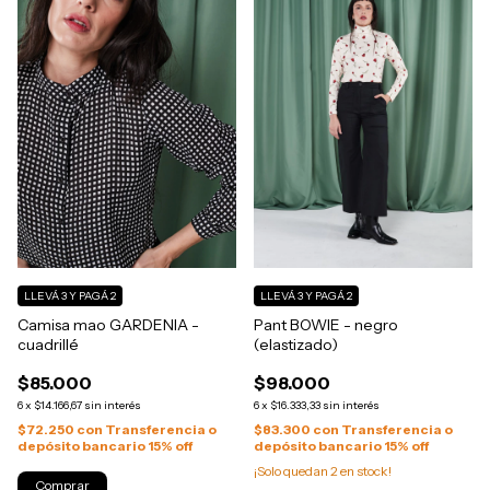
LLEVÁ 3 Y PAGÁ 2
LLEVÁ 3 Y PAGÁ 2
Camisa mao GARDENIA -
Pant BOWIE - negro
cuadrillé
(elastizado)
$85.000
$98.000
6
x
$14.166,67
sin interés
6
x
$16.333,33
sin interés
$72.250
con
Transferencia o
$83.300
con
Transferencia o
depósito bancario 15% off
depósito bancario 15% off
¡Solo quedan
2
en stock!
Comprar