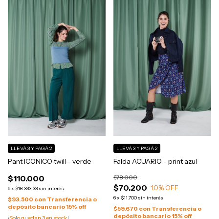
LLEVÁ 3 Y PAGÁ 2
LLEVÁ 3 Y PAGÁ 2
Pant ICONICO twill - verde
Falda ACUARIO - print azul
$110.000
$78.000
$70.200
10
% OFF
6
x
$18.333,33
sin interés
6
x
$11.700
sin interés
$93.500
con
Transferencia o
depósito bancario 15% off
$59.670
con
Transferencia o
depósito bancario 15% off
¡Solo quedan
3
en stock!