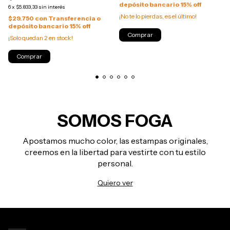
depósito bancario 15% off
6
x
$5.833,33
sin interés
¡No te lo pierdas, es el último!
$29.750
con
Transferencia o
depósito bancario 15% off
Comprar
¡Solo quedan
2
en stock!
Comprar
SOMOS FOGA
Apostamos mucho color, las estampas originales,
creemos en la libertad para vestirte con tu estilo
personal.
Quiero ver