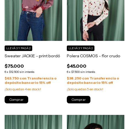
LLEVÁ 3 Y PAGÁ 2
LLEVÁ 3 Y PAGÁ 2
Sweater JACKIE - print bordó
Polera COSMOS - flor crudo
$75.000
$45.000
6
x
$12.500
sin interés
6
x
$7.500
sin interés
$63.750
con
Transferencia o
$38.250
con
Transferencia o
depósito bancario 15% off
depósito bancario 15% off
¡Solo quedan
4
en stock!
¡Solo quedan
5
en stock!
Comprar
Comprar