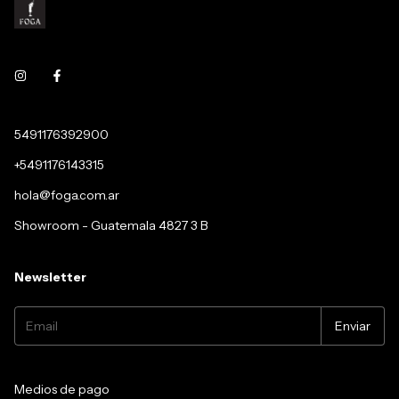
5491176392900
+5491176143315
hola@foga.com.ar
Showroom - Guatemala 4827 3 B
Newsletter
Medios de pago