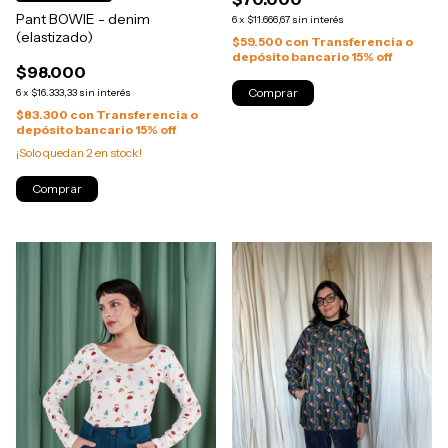
Pant BOWIE - denim
6
x
$11.666,67
sin interés
(elastizado)
$59.500
con
Transferencia o
depósito bancario 15% off
$98.000
Comprar
6
x
$16.333,33
sin interés
$83.300
con
Transferencia o
depósito bancario 15% off
¡Solo quedan
2
en stock!
Comprar