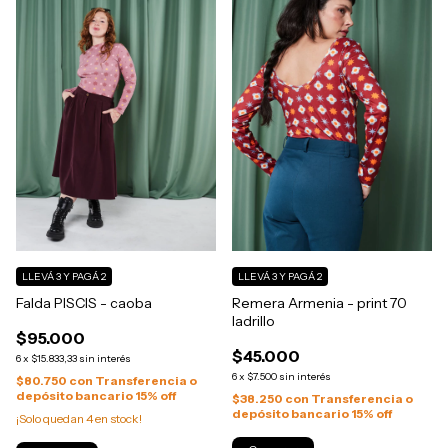
LLEVÁ 3 Y PAGÁ 2
LLEVÁ 3 Y PAGÁ 2
Falda PISCIS - caoba
Remera Armenia - print 70
ladrillo
$95.000
$45.000
6
x
$15.833,33
sin interés
6
x
$7.500
sin interés
$80.750
con
Transferencia o
depósito bancario 15% off
$38.250
con
Transferencia o
depósito bancario 15% off
¡Solo quedan
4
en stock!