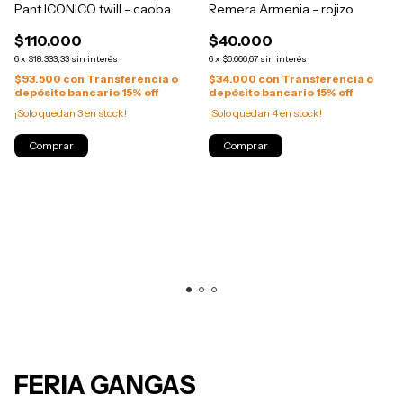
Pant ICONICO twill - caoba
Remera Armenia - rojizo
$110.000
$40.000
6
x
$18.333,33
sin interés
6
x
$6.666,67
sin interés
$93.500
con
Transferencia o
$34.000
con
Transferencia o
depósito bancario 15% off
depósito bancario 15% off
¡Solo quedan
3
en stock!
¡Solo quedan
4
en stock!
Comprar
Comprar
FERIA GANGAS