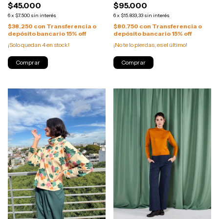
$45.000
$95.000
6
x
$7.500
sin interés
6
x
$15.833,33
sin interés
$38.250
con
Transferencia o
$80.750
con
Transferencia o
depósito bancario 15% off
depósito bancario 15% off
¡Solo quedan
4
en stock!
¡No te lo pierdas, es el último!
Comprar
Comprar