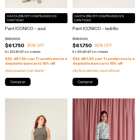
HASTA 25% OFF
COMPRANDO EN
HASTA 25% OFF
COMPRANDO EN
CANTIDAD
CANTIDAD
Pant ICONICO - azul
Pant ICONICO - ladrillo
$95.000
$95.000
$61.750
$61.750
35
% OFF
35
% OFF
6
x
$10.291,67
sin interés
6
x
$10.291,67
sin interés
$52.487,50
con
Transferencia o
$52.487,50
con
Transferencia o
depósito bancario 15% off
depósito bancario 15% off
¡Solo quedan
2
en stock!
¡No te lo pierdas, es el último!
Comprar
Comprar