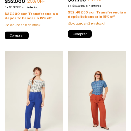
$32.000
20
% OFF
6
x
$10.291,67
sin interés
6
x
$5.333,33
sin interés
$52.487,50
con
Transferencia o
$27.200
con
Transferencia o
depósito bancario 15% off
depósito bancario 15% off
¡Solo quedan
2
en stock!
¡Solo quedan
5
en stock!
Comprar
Comprar