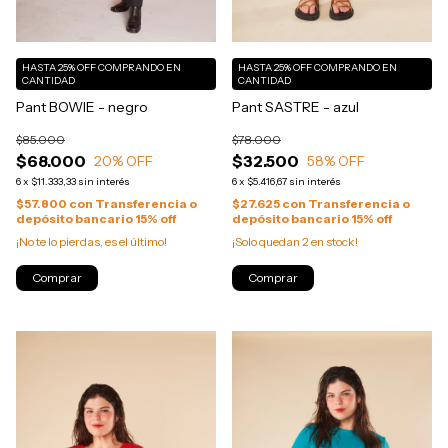
HASTA 25% OFF
COMPRANDO EN
HASTA 25% OFF
COMPRANDO EN
CANTIDAD
CANTIDAD
Pant BOWIE - negro
Pant SASTRE - azul
$85.000
$78.000
$68.000
$32.500
20
% OFF
58
% OFF
6
x
$11.333,33
sin interés
6
x
$5.416,67
sin interés
$57.800
con
Transferencia o
$27.625
con
Transferencia o
depósito bancario 15% off
depósito bancario 15% off
¡No te lo pierdas, es el último!
¡Solo quedan
2
en stock!
Comprar
Comprar