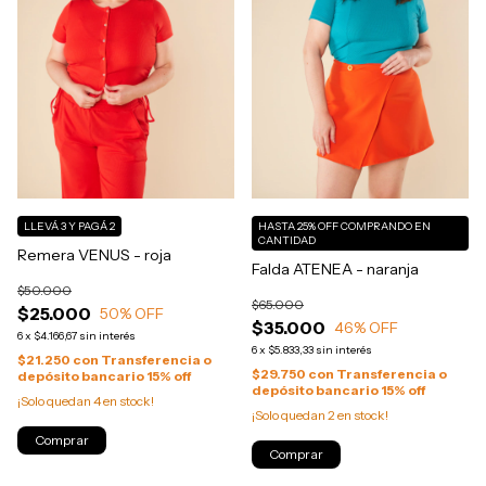
LLEVÁ 3 Y PAGÁ 2
HASTA 25% OFF
COMPRANDO EN
CANTIDAD
Remera VENUS - roja
Falda ATENEA - naranja
$50.000
$65.000
$25.000
50
% OFF
$35.000
46
% OFF
6
x
$4.166,67
sin interés
6
x
$5.833,33
sin interés
$21.250
con
Transferencia o
$29.750
con
Transferencia o
depósito bancario 15% off
depósito bancario 15% off
¡Solo quedan
4
en stock!
¡Solo quedan
2
en stock!
Comprar
Comprar