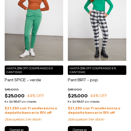
HASTA 25% OFF
COMPRANDO EN
HASTA 25% OFF
COMPRANDO EN
CANTIDAD
CANTIDAD
Pant SPICE - verde
Pant BRIT - pop
$45.000
$45.000
$25.000
$25.000
44
% OFF
44
% OFF
6
x
$4.166,67
sin interés
6
x
$4.166,67
sin interés
$21.250
con
Transferencia o
$21.250
con
Transferencia o
depósito bancario 15% off
depósito bancario 15% off
¡Solo quedan
2
en stock!
¡Solo quedan
3
en stock!
Comprar
Comprar