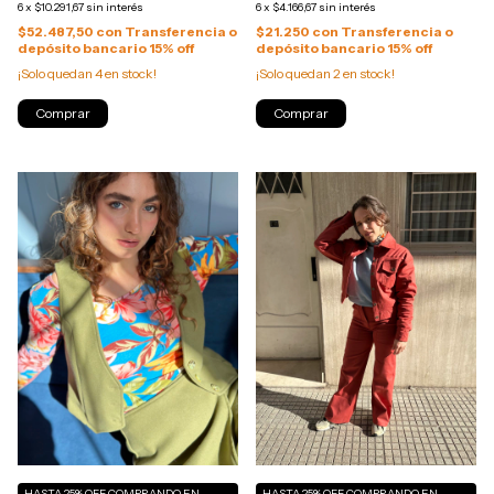
6
x
$10.291,67
sin interés
6
x
$4.166,67
sin interés
$52.487,50
con
Transferencia o
$21.250
con
Transferencia o
depósito bancario 15% off
depósito bancario 15% off
¡Solo quedan
4
en stock!
¡Solo quedan
2
en stock!
Comprar
Comprar
HASTA 25% OFF
COMPRANDO EN
HASTA 25% OFF
COMPRANDO EN