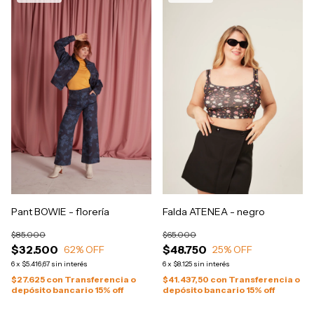
Pant BOWIE - florería
Falda ATENEA - negro
$85.000
$65.000
$32.500
$48.750
62
% OFF
25
% OFF
6
x
$5.416,67
sin interés
6
x
$8.125
sin interés
$27.625
con
Transferencia o
$41.437,50
con
Transferencia o
depósito bancario 15% off
depósito bancario 15% off