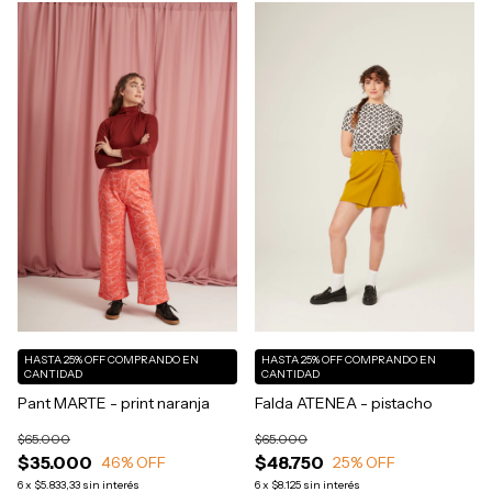
HASTA 25% OFF
COMPRANDO EN
HASTA 25% OFF
COMPRANDO EN
CANTIDAD
CANTIDAD
Pant MARTE - print naranja
Falda ATENEA - pistacho
$65.000
$65.000
$35.000
$48.750
46
% OFF
25
% OFF
6
x
$5.833,33
sin interés
6
x
$8.125
sin interés