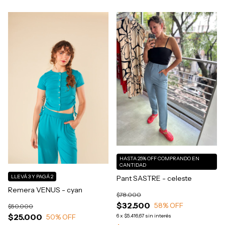
HASTA 25% OFF
COMPRANDO EN
CANTIDAD
LLEVÁ 3 Y PAGÁ 2
Pant SASTRE - celeste
Remera VENUS - cyan
$78.000
$32.500
58
% OFF
$50.000
$25.000
50
% OFF
6
x
$5.416,67
sin interés