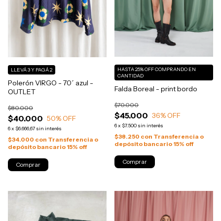
HASTA 25% OFF
COMPRANDO EN
LLEVÁ 3 Y PAGÁ 2
CANTIDAD
Polerón VIRGO - 70´ azul -
Falda Boreal - print bordo
OUTLET
$70.000
$80.000
$45.000
36
% OFF
$40.000
50
% OFF
6
x
$7.500
sin interés
6
x
$6.666,67
sin interés
$38.250
con
Transferencia o
$34.000
con
Transferencia o
depósito bancario 15% off
depósito bancario 15% off
Comprar
Comprar