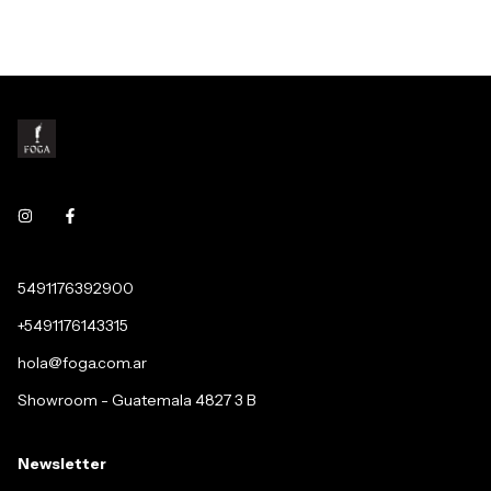
5491176392900
+5491176143315
hola@foga.com.ar
Showroom - Guatemala 4827 3 B
Newsletter