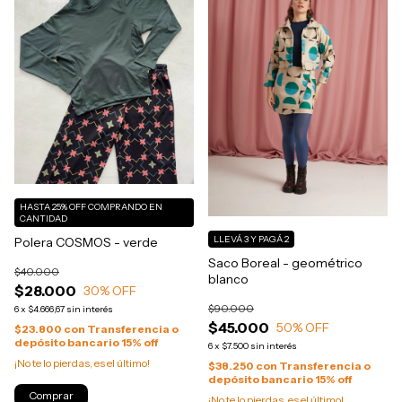
HASTA 25% OFF
COMPRANDO EN
CANTIDAD
LLEVÁ 3 Y PAGÁ 2
Polera COSMOS - verde
Saco Boreal - geométrico
$40.000
blanco
$28.000
30
% OFF
$90.000
6
x
$4.666,67
sin interés
$45.000
50
% OFF
$23.800
con
Transferencia o
depósito bancario 15% off
6
x
$7.500
sin interés
¡No te lo pierdas, es el último!
$38.250
con
Transferencia o
depósito bancario 15% off
Comprar
¡No te lo pierdas, es el último!