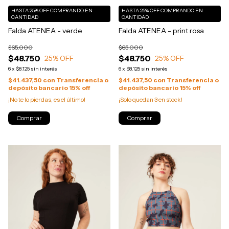
HASTA 25% OFF
COMPRANDO EN
HASTA 25% OFF
COMPRANDO EN
CANTIDAD
CANTIDAD
Falda ATENEA - verde
Falda ATENEA - print rosa
$65.000
$65.000
$48.750
$48.750
25
% OFF
25
% OFF
6
x
$8.125
sin interés
6
x
$8.125
sin interés
$41.437,50
con
Transferencia o
$41.437,50
con
Transferencia o
depósito bancario 15% off
depósito bancario 15% off
¡No te lo pierdas, es el último!
¡Solo quedan
3
en stock!
Comprar
Comprar