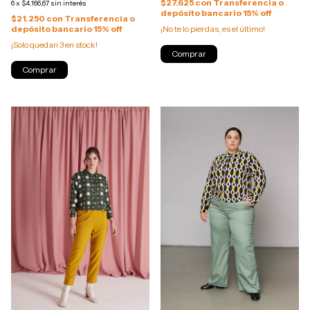
$27.625
con
Transferencia o
6
x
$4.166,67
sin interés
depósito bancario 15% off
$21.250
con
Transferencia o
depósito bancario 15% off
¡No te lo pierdas, es el último!
¡Solo quedan
3
en stock!
Comprar
Comprar