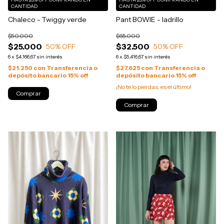
CANTIDAD
CANTIDAD
Chaleco - Twiggy verde
Pant BOWIE - ladrillo
$50.000
$65.000
$25.000
$32.500
50
% OFF
50
% OFF
6
x
$4.166,67
sin interés
6
x
$5.416,67
sin interés
$21.250
con
Transferencia o
$27.625
con
Transferencia o
depósito bancario 15% off
depósito bancario 15% off
¡No te lo pierdas, es el último!
Comprar
Comprar