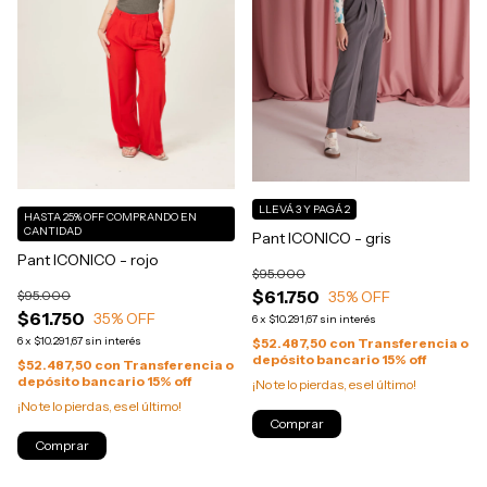
LLEVÁ 3 Y PAGÁ 2
HASTA 25% OFF
COMPRANDO EN
CANTIDAD
Pant ICONICO - gris
Pant ICONICO - rojo
$95.000
$61.750
$95.000
35
% OFF
$61.750
35
% OFF
6
x
$10.291,67
sin interés
6
x
$10.291,67
sin interés
$52.487,50
con
Transferencia o
depósito bancario 15% off
$52.487,50
con
Transferencia o
depósito bancario 15% off
¡No te lo pierdas, es el último!
¡No te lo pierdas, es el último!
Comprar
Comprar