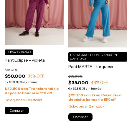
LLEVÁ 3 Y PAGÁ 2
HASTA 25% OFF
COMPRANDO EN
CANTIDAD
Pant Eclipse - violeta
Pant MARTE - turquesa
$75.000
$50.000
33
% OFF
$65.000
$35.000
46
% OFF
6
x
$8.333,33
sin interés
$42.500
con
Transferencia o
6
x
$5.833,33
sin interés
depósito bancario 15% off
$29.750
con
Transferencia o
depósito bancario 15% off
¡Solo quedan
2
en stock!
¡Solo quedan
2
en stock!
Comprar
Comprar