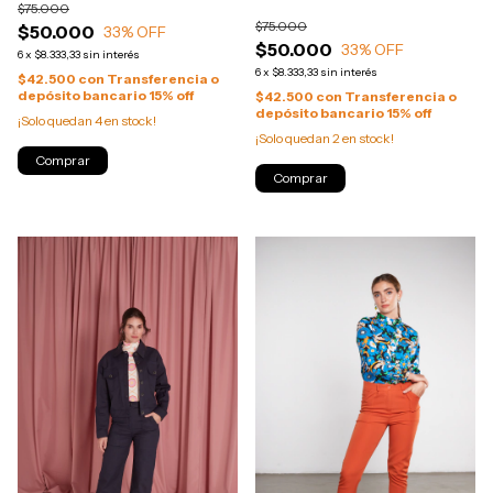
$75.000
$75.000
$50.000
33
% OFF
$50.000
33
% OFF
6
x
$8.333,33
sin interés
6
x
$8.333,33
sin interés
$42.500
con
Transferencia o
depósito bancario 15% off
$42.500
con
Transferencia o
depósito bancario 15% off
¡Solo quedan
4
en stock!
¡Solo quedan
2
en stock!
Comprar
Comprar