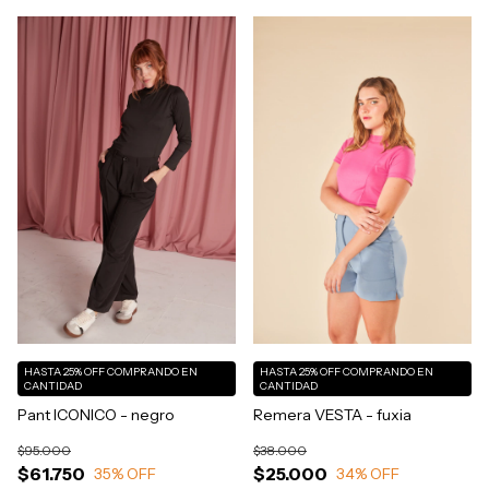
HASTA 25% OFF
COMPRANDO EN
HASTA 25% OFF
COMPRANDO EN
CANTIDAD
CANTIDAD
Pant ICONICO - negro
Remera VESTA - fuxia
$95.000
$38.000
$61.750
$25.000
35
% OFF
34
% OFF