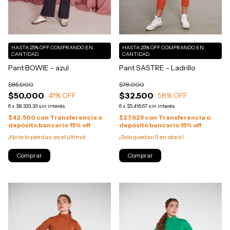
HASTA 25% OFF
COMPRANDO EN
HASTA 25% OFF
COMPRANDO EN
CANTIDAD
CANTIDAD
Pant BOWIE - azul
Pant SASTRE - Ladrillo
$85.000
$78.000
$50.000
$32.500
41
% OFF
58
% OFF
6
x
$8.333,33
sin interés
6
x
$5.416,67
sin interés
$42.500
con
Transferencia o
$27.625
con
Transferencia o
depósito bancario 15% off
depósito bancario 15% off
¡No te lo pierdas, es el último!
¡Solo quedan
5
en stock!
Comprar
Comprar