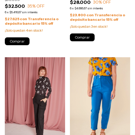
$28.000
30
% OFF
$32.500
35
% OFF
6
x
$4.666,67
sin interés
6
x
$5.416,67
sin interés
$23.800
con
Transferencia o
$27.625
con
Transferencia o
depósito bancario 15% off
depósito bancario 15% off
¡Solo quedan
3
en stock!
¡Solo quedan
4
en stock!
Comprar
Comprar