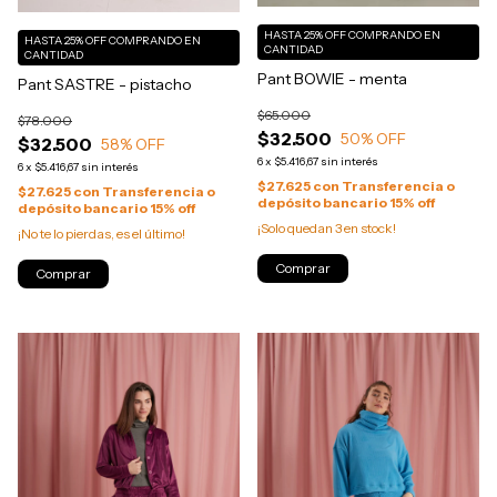
HASTA 25% OFF
COMPRANDO EN
HASTA 25% OFF
COMPRANDO EN
CANTIDAD
CANTIDAD
Pant BOWIE - menta
Pant SASTRE - pistacho
$65.000
$78.000
$32.500
50
% OFF
$32.500
58
% OFF
6
x
$5.416,67
sin interés
6
x
$5.416,67
sin interés
$27.625
con
Transferencia o
$27.625
con
Transferencia o
depósito bancario 15% off
depósito bancario 15% off
¡Solo quedan
3
en stock!
¡No te lo pierdas, es el último!
Comprar
Comprar