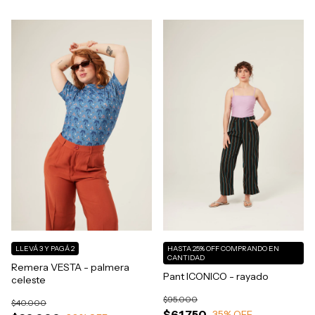
LLEVÁ 3 Y PAGÁ 2
HASTA 25% OFF
COMPRANDO EN
CANTIDAD
Remera VESTA - palmera
Pant ICONICO - rayado
celeste
$95.000
$40.000
$61.750
35
% OFF