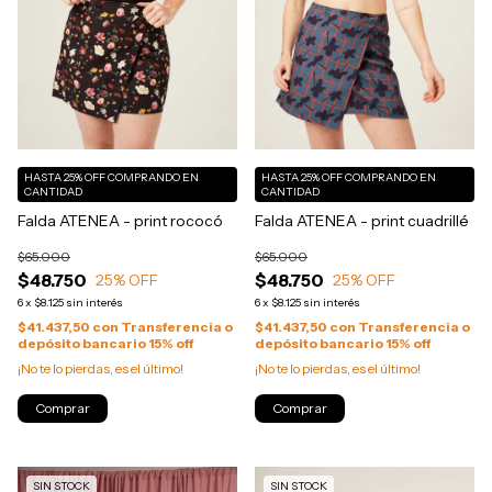
HASTA 25% OFF
COMPRANDO EN
HASTA 25% OFF
COMPRANDO EN
CANTIDAD
CANTIDAD
Falda ATENEA - print rococó
Falda ATENEA - print cuadrillé
$65.000
$65.000
$48.750
$48.750
25
% OFF
25
% OFF
6
x
$8.125
sin interés
6
x
$8.125
sin interés
$41.437,50
con
Transferencia o
$41.437,50
con
Transferencia o
depósito bancario 15% off
depósito bancario 15% off
¡No te lo pierdas, es el último!
¡No te lo pierdas, es el último!
Comprar
Comprar
SIN STOCK
SIN STOCK