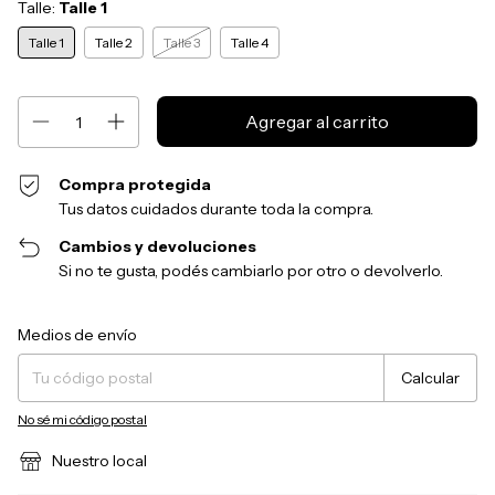
Talle:
Talle 1
Talle 1
Talle 2
Talle 3
Talle 4
Compra protegida
Tus datos cuidados durante toda la compra.
Cambios y devoluciones
Si no te gusta, podés cambiarlo por otro o devolverlo.
Entregas para el CP:
Cambiar CP
Medios de envío
Calcular
No sé mi código postal
Nuestro local