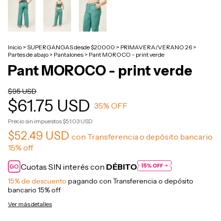
Inicio
>
SUPERGANGAS desde $20000
>
PRIMAVERA/VERANO 26
>
Partes de abajo
>
Pantalones
>
Pant MOROCO - print verde
Pant MOROCO - print verde
$95 USD
$61.75 USD
35
% OFF
Precio sin impuestos
$51.03 USD
$52.49 USD
con
Transferencia o depósito bancario
15% off
Cuotas SIN interés con
DÉBITO
15% de descuento
pagando con Transferencia o depósito
bancario 15% off
Ver más detalles