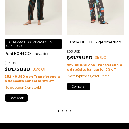
Pant MOROCO - geométrico
HASTA 25% OFF
COMPRANDO EN
CANTIDAD
$95 USD
Pant ICONICO - rayado
$61.75 USD
35
% OFF
$95 USD
$52.49 USD
con
Transferencia
$61.75 USD
35
% OFF
o depósito bancario 15% off
¡No te lo pierdas, es el último!
$52.49 USD
con
Transferencia
o depósito bancario 15% off
Comprar
¡Solo quedan
2
en stock!
Comprar