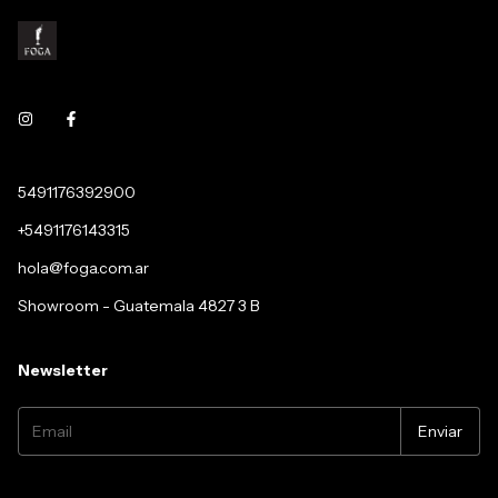
5491176392900
+5491176143315
hola@foga.com.ar
Showroom - Guatemala 4827 3 B
Newsletter