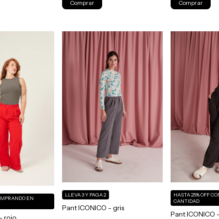
Comprar
Comprar
LLEVA 3 Y PAGA 2
HASTA 25% OFF
CO
OMPRANDO EN
CANTIDAD
Pant ICONICO - gris
Pant ICONICO 
- rojo