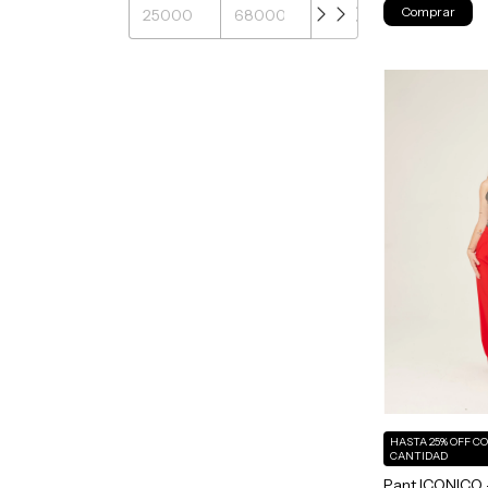
Comprar
HASTA 25% OFF
C
CANTIDAD
Pant ICONICO 