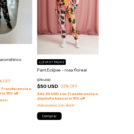
 geométrico
LLEVA 3 Y PAGA 2
Pant Eclipse - rosa floreal
$75 USD
% OFF
$50 USD
33
% OFF
n
Transferencia o
io 15% off
$42.50 USD
con
Transferencia o
depósito bancario 15% off
tock!
¡Solo quedan
2
en stock!
Comprar