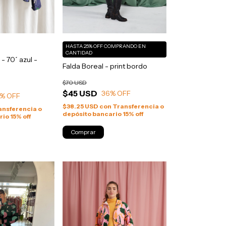
HASTA 25% OFF
COMPRANDO EN
CANTIDAD
- 70´ azul -
Falda Boreal - print bordo
$70 USD
$45 USD
36
% OFF
% OFF
$38.25 USD
con
Transferencia o
ansferencia o
depósito bancario 15% off
io 15% off
Comprar