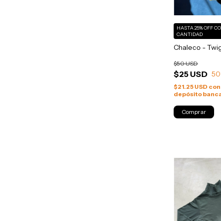
HASTA 25% OFF
C
CANTIDAD
Chaleco - Twi
$50 USD
$25 USD
50
$21.25 USD
con
depósito banca
Comprar