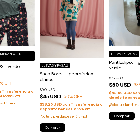
OMPRANDO EN
LLEVA 3 Y PAGA 2
Pant Eclipse -
LLEVA 3 Y PAGA 2
S - verde
verde
Saco Boreal - geométrico
$75 USD
blanco
0
% OFF
$50 USD
33
$90 USD
n
Transferencia o
$42.50 USD
co
$45 USD
50
% OFF
rio 15% off
depósito bancar
s el último!
$38.25 USD
con
Transferencia o
¡Solo quedan
4
en s
depósito bancario 15% off
Comprar
¡No te lo pierdas, es el último!
Comprar