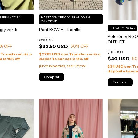
OMPRANDO EN
HASTA 25% OFF
COMPRANDO EN
CANTIDAD
LLEVA 3 Y PAGA 2
ggy verde
Pant BOWIE - ladrillo
Polerón VIRGO 
$65 USD
OUTLET
$32.50 USD
% OFF
50
% OFF
$80 USD
Transferencia o
$27.63 USD
con
Transferencia o
$40 USD
50
rio 15% off
depósito bancario 15% off
¡No te lo pierdas, es el último!
$34 USD
con
Tr
depósito bancar
Comprar
Comprar