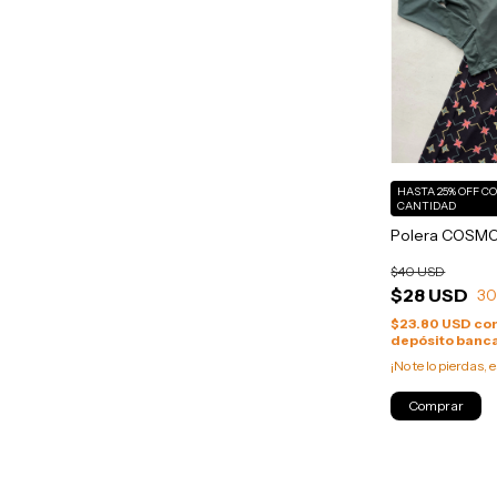
HASTA 25% OFF
C
CANTIDAD
Polera COSMO
$40 USD
$28 USD
3
$23.80 USD
co
depósito banca
¡No te lo pierdas, e
Comprar