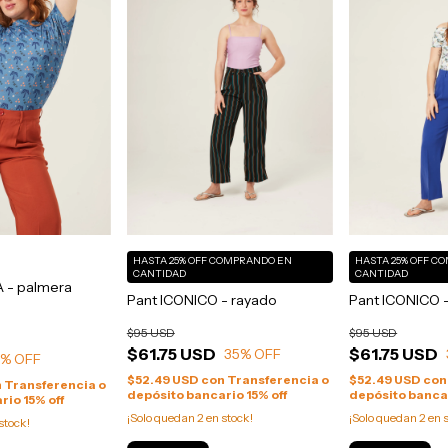
HASTA 25% OFF
COMPRANDO EN
HASTA 25% OFF
CO
CANTIDAD
CANTIDAD
 - palmera
Pant ICONICO - rayado
Pant ICONICO -
$95 USD
$95 USD
$61.75 USD
$61.75 USD
35
% OFF
0
% OFF
$52.49 USD
con
Transferencia o
$52.49 USD
con
n
Transferencia o
depósito bancario 15% off
depósito bancar
rio 15% off
¡Solo quedan
2
en stock!
¡Solo quedan
2
en s
stock!