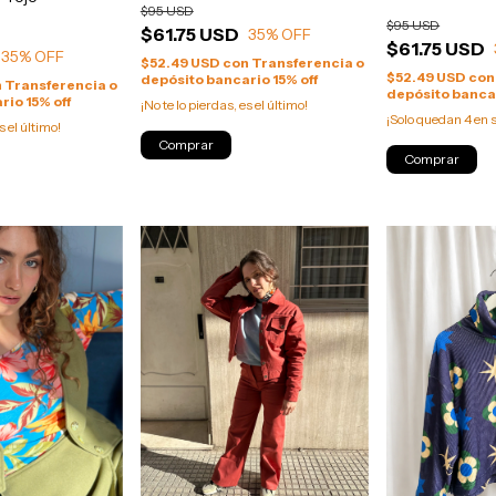
$95 USD
$95 USD
$61.75 USD
35
% OFF
$61.75 USD
35
% OFF
$52.49 USD
con
Transferencia o
$52.49 USD
con
depósito bancario 15% off
n
Transferencia o
depósito bancar
rio 15% off
¡No te lo pierdas, es el último!
¡Solo quedan
4
en s
s el último!
Comprar
Comprar