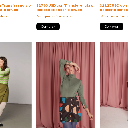
n
Transferencia o
$27.63 USD
con
Transferencia o
$21.25 USD
con
rio 15% off
depósito bancario 15% off
depósito bancar
stock!
¡Solo quedan
5
en stock!
¡Solo quedan
3
en s
Comprar
Comprar