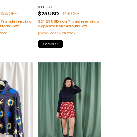
$38 USD
$25 USD
35
% OFF
34
% OFF
Transferencia o
$21.25 USD
con
Transferencia o
io 15% off
depósito bancario 15% off
tock!
¡Solo quedan
2
en stock!
Comprar