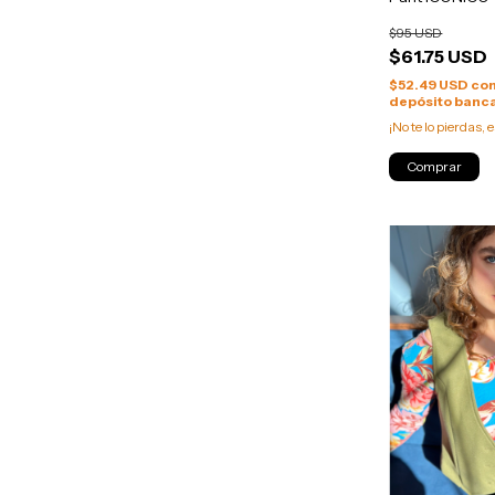
$95 USD
$61.75 USD
$52.49 USD
co
depósito banca
¡No te lo pierdas, e
Comprar