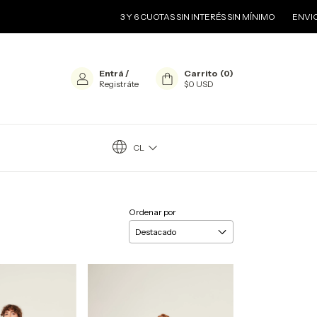
3 Y 6 CUOTAS SIN INTERÉS SIN MÍNIMO
ENVIOS GRATIS A SUC
Entrá
/
Carrito
(
0
)
Registráte
$0 USD
CL
Ordenar por