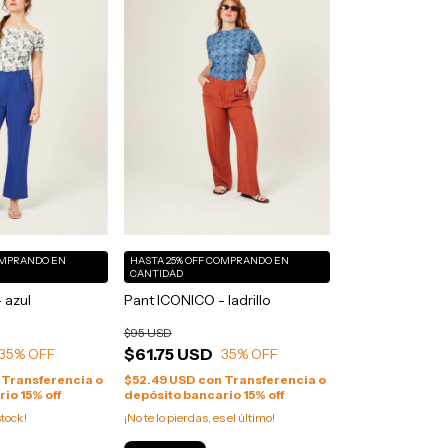
MPRANDO EN
HASTA 25% OFF
COMPRANDO EN
CANTIDAD
 azul
Pant ICONICO - ladrillo
$95 USD
$61.75 USD
35
% OFF
35
% OFF
Transferencia o
$52.49 USD
con
Transferencia o
io 15% off
depósito bancario 15% off
tock!
¡No te lo pierdas, es el último!