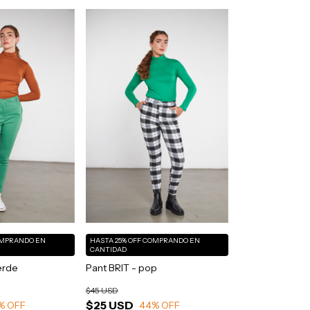
MPRANDO EN
HASTA 25% OFF
COMPRANDO EN
CANTIDAD
erde
Pant BRIT - pop
$45 USD
$25 USD
% OFF
44
% OFF