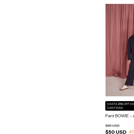
HASTA 25% OFF
C
CANTIDAD
Pant BOWIE - 
$85 USD
$50 USD
41