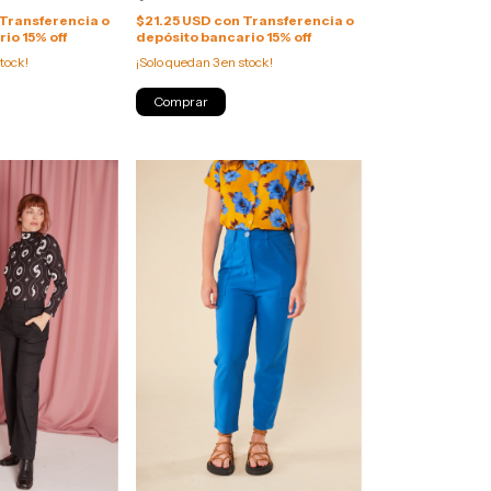
Transferencia o
$21.25 USD
con
Transferencia o
io 15% off
depósito bancario 15% off
tock!
¡Solo quedan
3
en stock!
Comprar