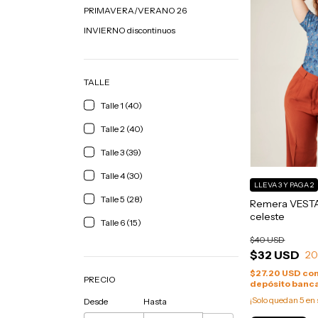
PRIMAVERA/VERANO 26
INVIERNO discontinuos
TALLE
Talle 1 (40)
Talle 2 (40)
Talle 3 (39)
Talle 4 (30)
LLEVA 3 Y PAGA 2
Talle 5 (28)
Remera VESTA
celeste
Talle 6 (15)
$40 USD
$32 USD
2
$27.20 USD
co
PRECIO
depósito banca
¡Solo quedan
5
en 
Desde
Hasta