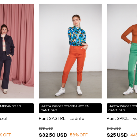
OMPRANDO EN
HASTA 25% OFF
COMPRANDO EN
HASTA 25% OFF
CO
CANTIDAD
CANTIDAD
azul
Pant SASTRE - Ladrillo
Pant SPICE - v
$78 USD
$45 USD
$32.50 USD
$25 USD
% OFF
58
% OFF
44