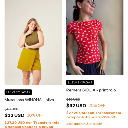
LLEVÁ 3 Y PAGÁ 2
Remera SICILIA - print rojo
LLEVÁ 3 Y PAGÁ 2
Musculosa WINONA - oliva
$40 USD
$32 USD
20
% OFF
$40 USD
$27.20 USD
con
Transferencia
$32 USD
20
% OFF
o depósito bancario 15% off
$27.20 USD
con
Transferencia
¡Solo quedan
3
en stock!
o depósito bancario 15% off