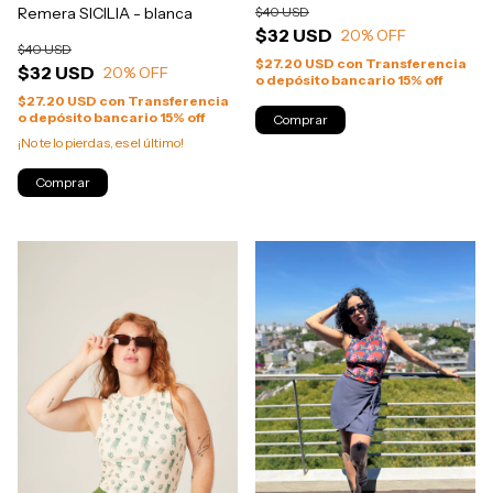
Remera SICILIA - blanca
$40 USD
$32 USD
20
% OFF
$40 USD
$27.20 USD
con
Transferencia
$32 USD
20
% OFF
o depósito bancario 15% off
$27.20 USD
con
Transferencia
o depósito bancario 15% off
Comprar
¡No te lo pierdas, es el último!
Comprar