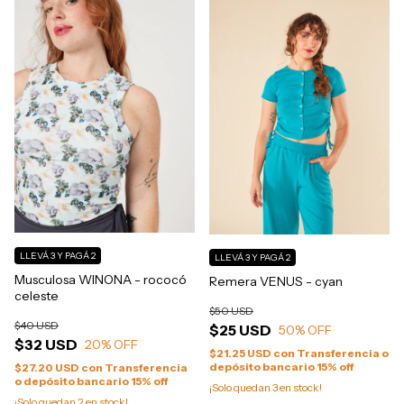
LLEVÁ 3 Y PAGÁ 2
LLEVÁ 3 Y PAGÁ 2
Musculosa WINONA - rococó
Remera VENUS - cyan
celeste
$50 USD
$40 USD
$25 USD
50
% OFF
$32 USD
20
% OFF
$21.25 USD
con
Transferencia o
depósito bancario 15% off
$27.20 USD
con
Transferencia
o depósito bancario 15% off
¡Solo quedan
3
en stock!
¡Solo quedan
2
en stock!