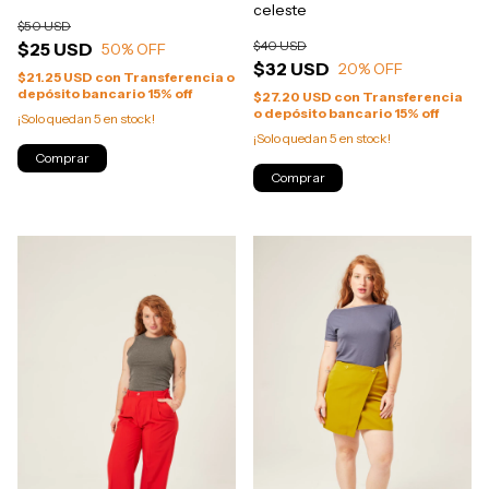
celeste
$50 USD
$40 USD
$25 USD
50
% OFF
$32 USD
20
% OFF
$21.25 USD
con
Transferencia o
depósito bancario 15% off
$27.20 USD
con
Transferencia
o depósito bancario 15% off
¡Solo quedan
5
en stock!
¡Solo quedan
5
en stock!
Comprar
Comprar