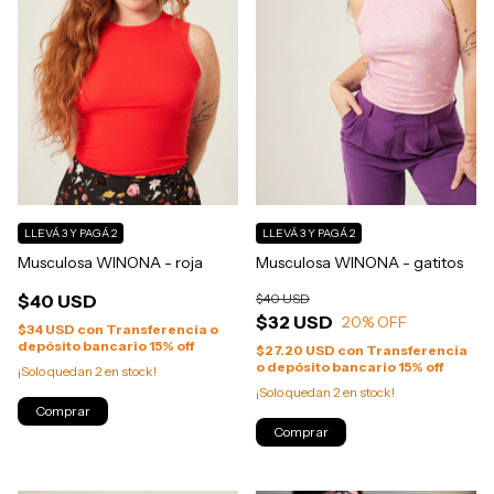
LLEVÁ 3 Y PAGÁ 2
LLEVÁ 3 Y PAGÁ 2
Musculosa WINONA - roja
Musculosa WINONA - gatitos
$40 USD
$40 USD
$32 USD
20
% OFF
$34 USD
con
Transferencia o
depósito bancario 15% off
$27.20 USD
con
Transferencia
o depósito bancario 15% off
¡Solo quedan
2
en stock!
¡Solo quedan
2
en stock!
Comprar
Comprar