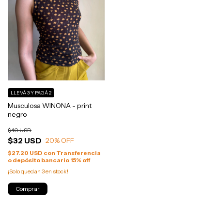
LLEVÁ 3 Y PAGÁ 2
Musculosa WINONA - print
negro
$40 USD
$32 USD
20
% OFF
$27.20 USD
con
Transferencia
o depósito bancario 15% off
¡Solo quedan
3
en stock!
Comprar