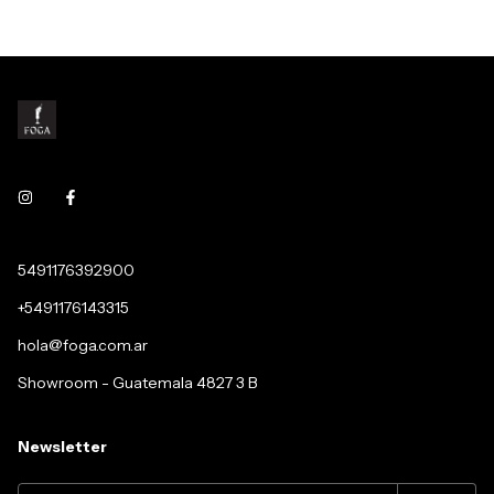
5491176392900
+5491176143315
hola@foga.com.ar
Showroom - Guatemala 4827 3 B
Newsletter