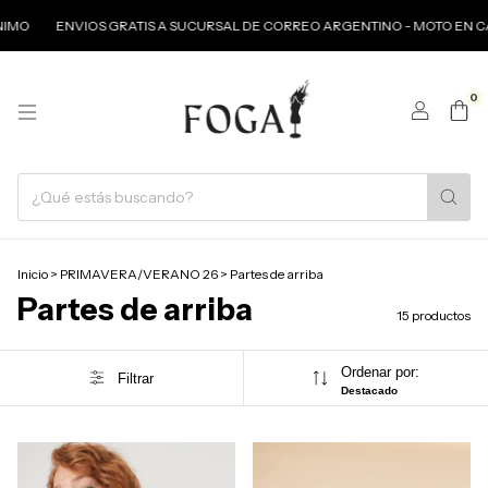
ENVIOS GRATIS A SUCURSAL DE CORREO ARGENTINO - MOTO EN CABA A P
0
Inicio
>
PRIMAVERA/VERANO 26
>
Partes de arriba
Partes de arriba
15 productos
Ordenar por:
Filtrar
Destacado