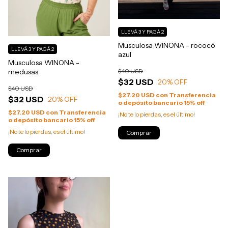
LLEVÁ 3 Y PAGÁ 2
Musculosa WINONA - rococó
LLEVÁ 3 Y PAGÁ 2
azul
Musculosa WINONA -
medusas
$40 USD
$32 USD
20
% OFF
$40 USD
$27.20 USD
con
Transferencia
$32 USD
20
% OFF
o depósito bancario 15% off
$27.20 USD
con
Transferencia
¡No te lo pierdas, es el último!
o depósito bancario 15% off
¡No te lo pierdas, es el último!
Comprar
Comprar