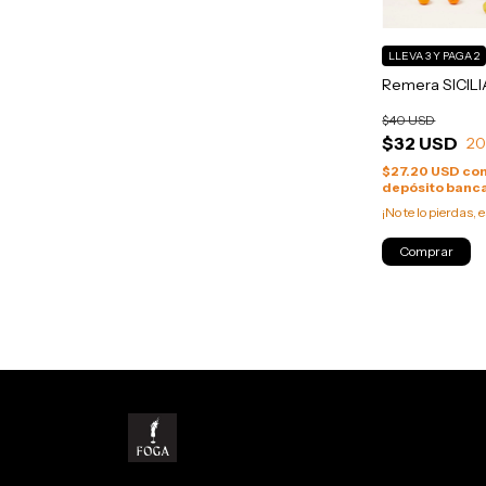
LLEVA 3 Y PAGA 2
Remera SICILI
$40 USD
$32 USD
2
$27.20 USD
co
depósito banca
¡No te lo pierdas, e
Comprar