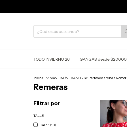
TODO INVIERNO 26
GANGAS desde $20000
Inicio
>
PRIMAVERA/VERANO 26
>
Partes de arriba
>
Remer
Remeras
Filtrar por
TALLE
Talle 1 (10)