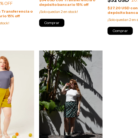
0
% OFF
depósito bancario 15% off
$27.20 USD
con
n
Transferencia o
¡Solo quedan
2
en stock!
depósito bancar
rio 15% off
¡Solo quedan
2
en s
Comprar
stock!
Comprar