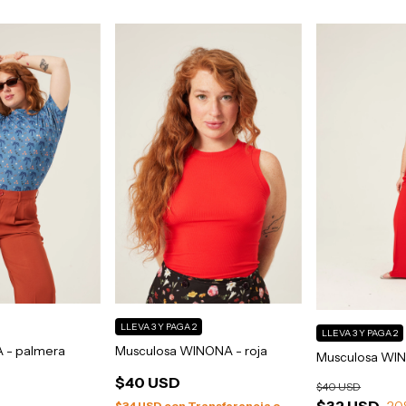
LLEVA 3 Y PAGA 2
LLEVA 3 Y PAGA 2
 - palmera
Musculosa WINONA - roja
Musculosa WIN
$40 USD
$40 USD
$32 USD
20
$34 USD
con
Transferencia o