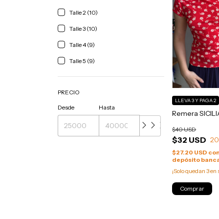
Talle 2 (10)
Talle 3 (10)
Talle 4 (9)
Talle 5 (9)
PRECIO
LLEVA 3 Y PAGA 2
Desde
Hasta
Remera SICILIA
$40 USD
$32 USD
2
$27.20 USD
co
depósito banca
¡Solo quedan
3
en 
Comprar