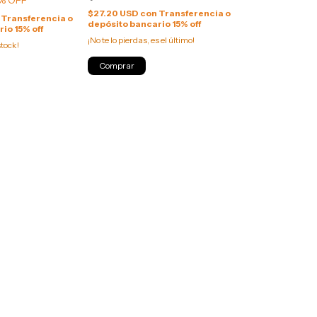
$27.20 USD
con
Transferencia o
Transferencia o
depósito bancario 15% off
io 15% off
¡No te lo pierdas, es el último!
tock!
Comprar