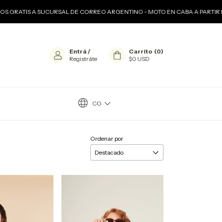
S A SUCURSAL DE CORREO ARGENTINO - MOTO EN CABA A PARTIR DE $120
Entrá
/
Carrito
(
0
)
Registráte
$0 USD
CO
Ordenar por