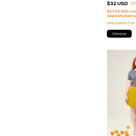
$32 USD
2
$27.20 USD
co
depósito banca
¡Solo quedan
5
en 
Comprar