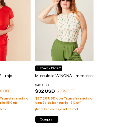
LLEVA 3 Y PAGA 2
- roja
Musculosa WINONA - medusas
$40 USD
$32 USD
% OFF
20
% OFF
Transferencia o
$27.20 USD
con
Transferencia o
io 15% off
depósito bancario 15% off
tock!
¡No te lo pierdas, es el último!
Comprar