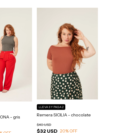
LLEVA 3 Y PAGA 2
Remera SICILIA - chocolate
ONA - gris
$40 USD
$32 USD
20
% OFF
% OFF