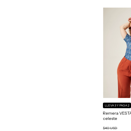
LLEVA 3 Y PAGA 2
Remera VESTA
celeste
$40 USD