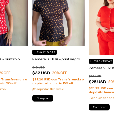
LLEVA 3 Y PAGA 2
 - print rojo
Remera SICILIA - print negro
LLEVA 3 Y PAGA 2
$40 USD
Remera VENUS 
$32 USD
0
% OFF
20
% OFF
$50 USD
n
Transferencia o
$27.20 USD
con
Transferencia o
$25 USD
50
rio 15% off
depósito bancario 15% off
$21.25 USD
con
stock!
¡Solo quedan
3
en stock!
depósito bancar
¡Solo quedan
5
en s
Comprar
Comprar