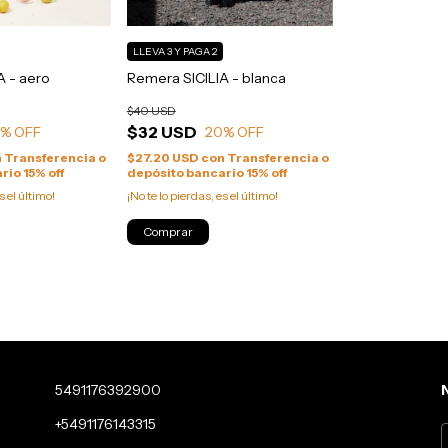
LLEVA 3 Y PAGA 2
A - aero
Remera SICILIA - blanca
$40 USD
$32 USD
0
% OFF
20
% OFF
n
Transferencia o
$27.20 USD
con
Transferencia o
rio 15% off
depósito bancario 15% off
s el último!
¡No te lo pierdas, es el último!
Comprar
5491176392900
+5491176143315