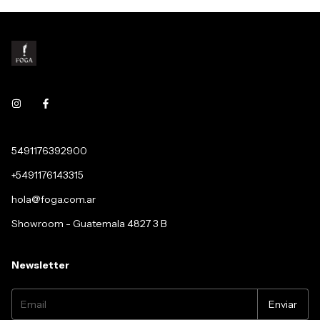
5491176392900
+5491176143315
hola@foga.com.ar
Showroom - Guatemala 4827 3 B
Newsletter