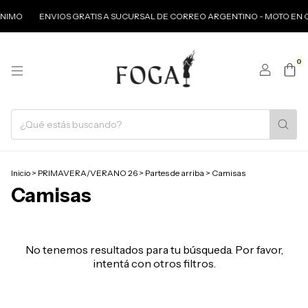
ÍNIMO
ENVIOS GRATIS A SUCURSAL DE CORREO ARGENTINO - MOTO EN C
0
Inicio
>
PRIMAVERA/VERANO 26
>
Partes de arriba
>
Camisas
Camisas
No tenemos resultados para tu búsqueda. Por favor,
intentá con otros filtros.