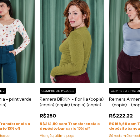
E 2
COMPRE 3 E PAGUE 2
COMPRE 3 E PAGUE
a - print verde
Remera BIRKIN - flor lila (copia)
Remera Armenia
pia)
(copia) (copia) (copia) (copia)
- (copia) - (cop
(copia) (copia) - (copia) -
(copia) - (copi
R$250
R$222,22
(copia) - (copia) - (copia) -
(copia) - (copia) - (copia) -
Transferencia o
R$212,50
com
Transferencia o
R$188,89
com
T
(copia) - (copia) - (copia) -
rio 15% off
depósito bancario 15% off
depósito bancar
(copia) - (copia)
toque!
Atenção, última peça!
Só restam
5
em es