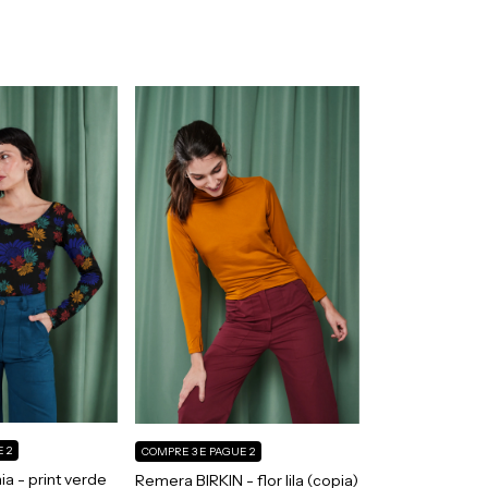
 2
COMPRE 3 E PAGUE 2
 - print verde
Remera BIRKIN - flor lila (copia)