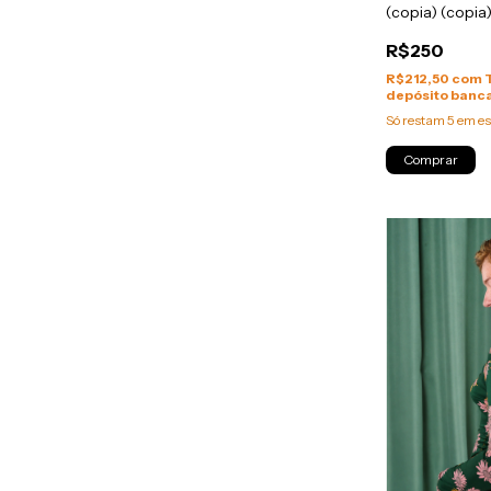
(copia) (copia)
(copia) (copia)
R$250
(copia) - (copi
(copia) - (copi
R$212,50
com
(copia) - (copi
depósito banca
(copia)
Só restam
5
em es
Comprar