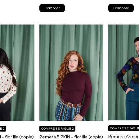
Comprar
Comprar
COMPRE 3 E PAGUE
E 2
COMPRE 3 E PAGUE 2
Remera Armenia
 flor lila (copia)
Remera BIRKIN - flor lila (copia)