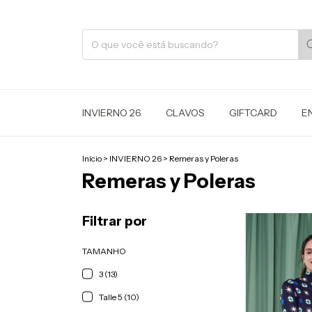
INVIERNO 26
CLAVOS
GIFTCARD
E
Início
>
INVIERNO 26
>
Remeras y Poleras
Remeras y Poleras
Filtrar por
TAMANHO
3 (13)
Talle 5 (10)