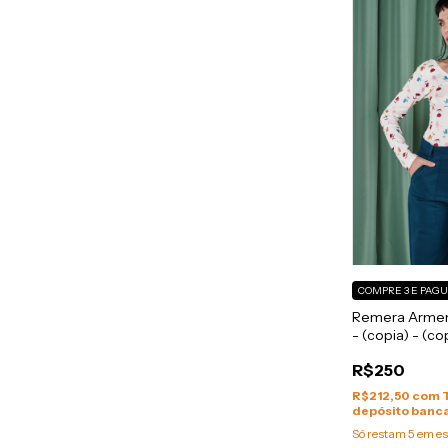
COMPRE 3 E PAGU
Remera Armeni
- (copia) - (co
R$250
R$212,50
com
depósito banca
Só restam
5
em es