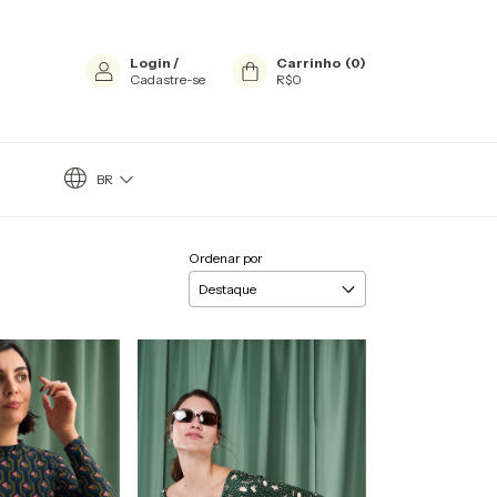
Login
/
Carrinho
(
0
)
Cadastre-se
R$0
BR
Ordenar por