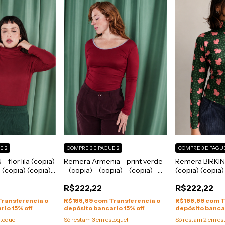
E 2
COMPRE 3 E PAGUE 2
COMPRE 3 E PAGUE
 flor lila (copia)
Remera Armenia - print verde
Remera BIRKIN -
 (copia) (copia)
- (copia) - (copia) - (copia) -
(copia) (copia)
 - (copia) -
(copia) - (copia)
(copia) (copia)
R$222,22
R$222,22
a) - (copia) -
(copia) - (copia
a) - (copia) -
(copia) - (copia
Transferencia o
R$188,89
com
Transferencia o
R$188,89
com
T
a) - (copia)
(copia) - (copia
rio 15% off
depósito bancario 15% off
depósito bancar
(copia)
toque!
Só restam
3
em estoque!
Só restam
2
em es