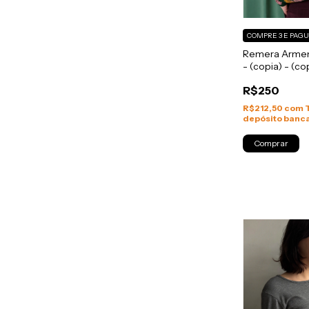
COMPRE 3 E PAGU
Remera Armeni
- (copia) - (co
R$250
R$212,50
com
depósito banca
Comprar